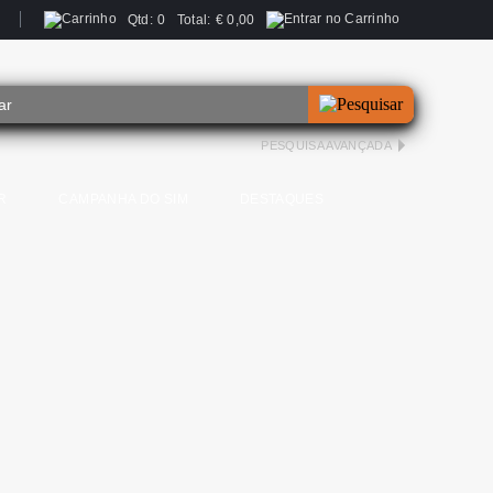
Qtd:
0
Total:
€
0,00
PESQUISA AVANÇADA
R
CAMPANHA DO SIM
DESTAQUES