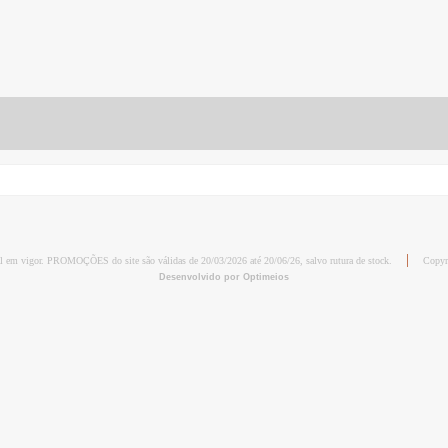
al em vigor. PROMOÇÕES do site são válidas de 20/03/2026 até 20/06/26, salvo rutura de stock.
Copyr
Desenvolvido por Optimeios