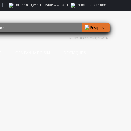
Qtd:
0
Total:
€
€ 0,00
PESQUISA AVANÇADA
R
CAMPANHA DO SIM
DESTAQUES