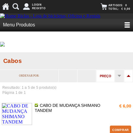
LOGIN
ARTIGOS:
0
REGISTO
TOTAL:
€ 0,00
Menu Produtos
Cabos
ORDENAR POR:
PREÇO
Resultado: 1 a
5
de 5 produto(s)
Página 1 de 1
CABO DE MUDANÇA SHIMANO
€ 6,00
TANDEM
COMPRAR