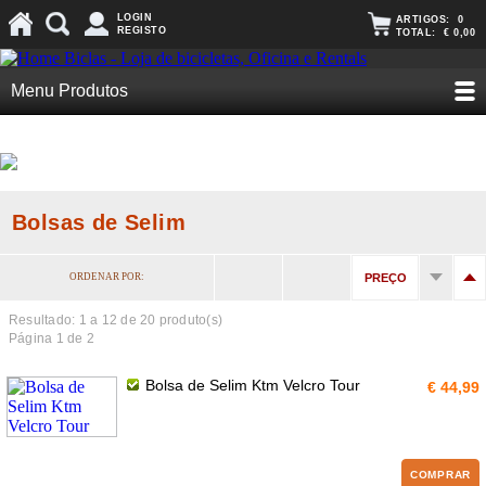
LOGIN
ARTIGOS:
0
REGISTO
TOTAL:
€ 0,00
Menu Produtos
Bolsas de Selim
ORDENAR POR:
PREÇO
Resultado: 1 a
12
de 20 produto(s)
Página 1 de 2
Bolsa de Selim Ktm Velcro Tour
€ 44,99
COMPRAR