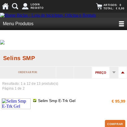
LOGIN
ARTIGOS:
0
REGISTO
TOTAL:
€ 0,00
Menu Produtos
Selins SMP
ORDENAR POR:
PREÇO
Resultado: 1 a
12
de 13 produto(s)
Página 1 de 2
Selim Smp E-Trk Gel
€ 95,99
COMPRAR