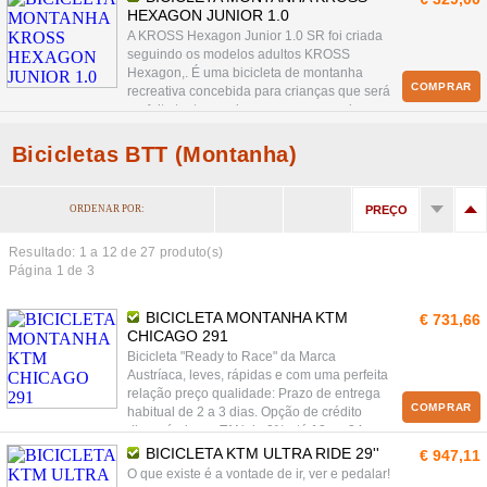
de amortecimento aliados às capacidades
HEXAGON JUNIOR 1.0
dinâmicas da roda 27' e conjugado com o
A KROSS Hexagon Junior 1.0 SR foi criada
sistema de amortecimento flutuante KTM
seguindo os modelos adultos KROSS
PDS-2 (Pro Damping System).
Hexagon,. É uma bicicleta de montanha
COMPRAR
recreativa concebida para crianças que será
perfeita tanto em viagens para a escola
como durante viagens familiares de fim-de-
semana fora da cidade. A Kross Hexagon
Bicicletas BTT (Montanha)
Junior 1.0 apresenta soluções técnicas para
adultos, inseridas num quadro mais
pequeno adaptado à altura das crianças.
ORDENAR POR:
PREÇO
Resultado: 1 a
12
de 27 produto(s)
Página 1 de 3
BICICLETA MONTANHA KTM
€ 731,66
CHICAGO 291
Bicicleta "Ready to Race" da Marca
Austríaca, leves, rápidas e com uma perfeita
relação preço qualidade: Prazo de entrega
COMPRAR
habitual de 2 a 3 dias. Opção de crédito
disponível com TAN de 0% até 12 ou 24
meses. Contacte-nos.
BICICLETA KTM ULTRA RIDE 29''
€ 947,11
O que existe é a vontade de ir, ver e pedalar!