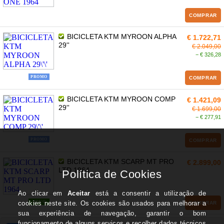
COMPRAR
BICICLETA KTM MYROON ALPHA
€ 1.722,71
29''
€ 2.049,00
− € 326,28
PROMO
COMPRAR
BICICLETA KTM MYROON COMP
€ 1.421,09
29''
€ 1.699,00
− € 277,91
PROMO
COMPRAR
BICICLETA KTM SCARP MT PRO
€ 2.899,00
LTD 1964
NOVO
COMPRAR