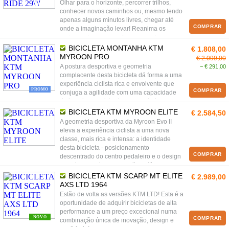
Olhar para o horizonte, percorrer trilhos,
conhecer novos caminhos ou, mesmo tendo
apenas alguns minutos livres, chegar até
COMPRAR
onde a imaginação levar! Reanima os
curtos, os longos e os livres passeios com
uma bicicleta de montanha com soltura e
BICICLETA MONTANHA KTM
€ 1.808,00
agilidade para grandes aventuras, para
MYROON PRO
€ 2.099,00
relaxar ou simplesmente para fazer exercício
A postura desportiva e geometria
− € 291,00
com uma postura agradavelmente previsível.
complacente desta bicicleta dá forma a uma
experiência ciclista rica e envolvente que
PROMO
COMPRAR
conjuga a agilidade com uma capacidade
de impulso persistente e musculada.
BICICLETA KTM MYROON ELITE
€ 2.584,50
A geometria desportiva da Myroon Evo II
eleva a experiência ciclista a uma nova
classe, mais rica e intensa: a identidade
desta bicicleta - posicionamento
COMPRAR
descentrado do centro pedaleiro e o design
cavado no carbono - espelha o tónus
musculado dos atletas e exibe o carácter
BICICLETA KTM SCARP MT ELITE
€ 2.989,00
sofisticado e intransigente sem uma
AXS LTD 1964
centelha de pudor!
Estão de volta as versões KTM LTD! Esta é a
oportunidade de adquirir bicicletas de alta
performance a um preço excecional numa
NOVO
COMPRAR
combinação única de inovação, design e