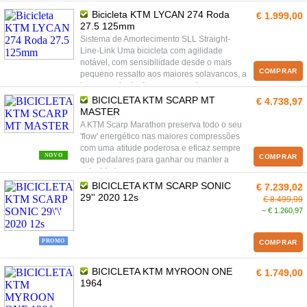
qualidade!
Bicicleta KTM LYCAN 274 Roda
€ 1.999,00
27.5 125mm
Sistema de Amortecimento SLL Straight-
Line-Link Uma bicicleta com agilidade
notável, com sensibilidade desde o mais
COMPRAR
pequeno ressalto aos maiores solavancos, a
Lycan muda de ritmo e responde com uma
aceleração viciante. O comportamento do
BICICLETA KTM SCARP MT
€ 4.738,97
sistema de amortecimento SLL é responsivo
MASTER
e direto: responde com plena sensibilidade
A KTM Scarp Marathon preserva todo o seu
às mais pequenas irregularidades e fluidez
'flow' energético nas maiores compressões
reconfortante perante grandes oscilações.
com uma atitude poderosa e eficaz sempre
NOVO
COMPRAR
que pedalares para ganhar ou manter a
velocidade.
BICICLETA KTM SCARP SONIC
€ 7.239,02
29'' 2020 12s
€ 8.499,99
− € 1.260,97
PROMO
COMPRAR
BICICLETA KTM MYROON ONE
€ 1.749,00
1964