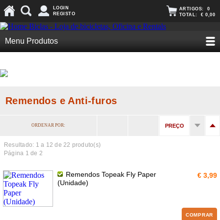
LOGIN
ARTIGOS:
0
REGISTO
TOTAL:
€ 0,00
Menu Produtos
Remendos e Anti-furos
ORDENAR POR:
PREÇO
Resultado: 1 a
12
de 22 produto(s)
Página 1 de 2
Remendos Topeak Fly Paper
€ 3,99
(Unidade)
COMPRAR