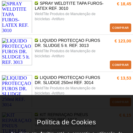
SPRAY WELDTITE TAPA FUROS-
€ 18,45
LATEX REF. 3010
WeldTite Produtos de Manutenção de
bicicletas -Antifuro
COMPRAR
LIQUIDO PROTECÇAO FUROS
€ 123,00
DR. SLUDGE 5 lt. REF. 3013
WeldTite Produtos de Manutenção de
bicicletas -Antifuro
COMPRAR
LIQUIDO PROTECÇAO FUROS
€ 13,53
DR. SLUDGE 250ml REF. 3014
WeldTite Produtos de Manutenção de
bicicletas -Antifuro
COMPRAR
KIT REPARAÇAO PNEUS
€ 6,15
TUBELESS REF. 1017
WeldTite Produtos de Manutenção de
bicicletas -Antifuro