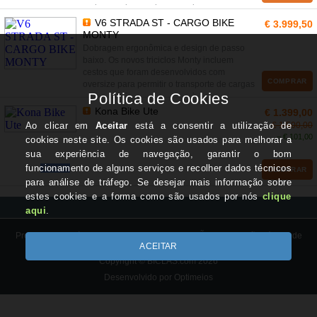
mais pesadas e volumes maiores.
V6 STRADA ST - CARGO BIKE
€ 3.999,50
MONTY
Dobragem ergonômica e design de passo
baixo. Os novos triciclos Monty incluem
cestos que foram desenvolvidos com
COMPRAR
oversize para permitir o transporte de cargas
mais pesadas e volumes maiores.
Kona Bike Ute
€ 1.399,00
€ 1.500,00
− € 101,00
PROMO
COMPRAR
Preços com IVA à taxa legal em vigor. PROMOÇÕES do site são válidas de
20/03/2026 até 20/06/26, salvo rutura de stock.
Copyright © BICLAS.com 2026
Desenvolvido por Optimeios