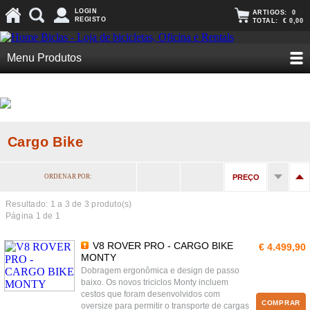
LOGIN
ARTIGOS:
0
REGISTO
TOTAL:
€ 0,00
Menu Produtos
Cargo Bike
ORDENAR POR:
PREÇO
Resultado: 1 a
3
de 3 produto(s)
Página 1 de 1
V8 ROVER PRO - CARGO BIKE
€ 4.499,90
MONTY
Dobragem ergonômica e design de passo
baixo. Os novos triciclos Monty incluem
cestos que foram desenvolvidos com
COMPRAR
oversize para permitir o transporte de cargas