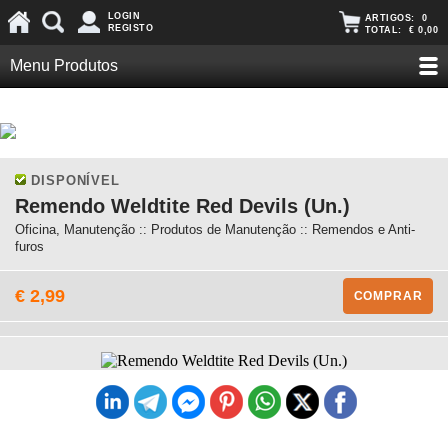
LOGIN
ARTIGOS:
0
REGISTO
TOTAL:
€ 0,00
Menu Produtos
DISPONÍVEL
Remendo Weldtite Red Devils (Un.)
Oficina, Manutenção :: Produtos de Manutenção :: Remendos e Anti-
furos
€ 2,99
COMPRAR