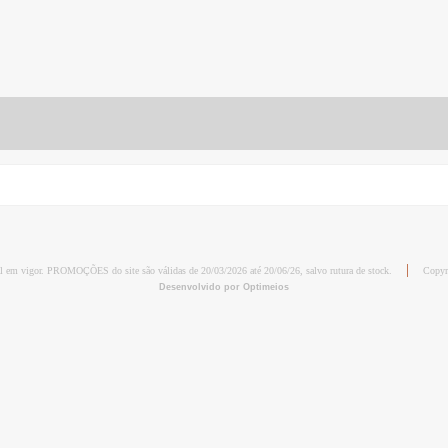
al em vigor. PROMOÇÕES do site são válidas de 20/03/2026 até 20/06/26, salvo rutura de stock.
Copyr
Desenvolvido por Optimeios