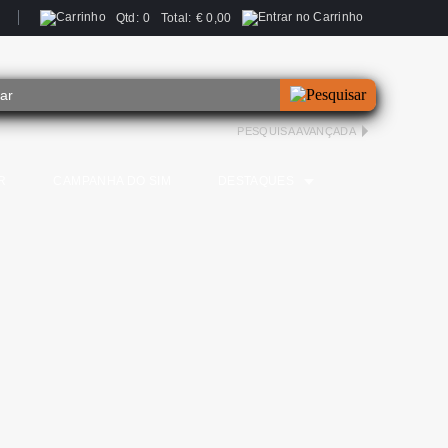
Qtd:
0
Total:
€
0,00
PESQUISA AVANÇADA
R
CAMPANHA DO SIM
DESTAQUES