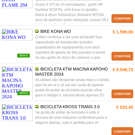
Acera X STI de 24 velocidades , garfo SR
Suntour XCM RL com trava no guidão ,
freios a disco hidráulicos Shimano MT200 ,
COMPRAR
aros de alumínio preto reforçado, pneus 29 x
2.10, selim Selle Royal, movimento central
Thun à prova d'água, cubos de alumínio com
BIKE KONA WO
€ 1.599,00
trava , gancheiras removíveis, corrente KMC
O Woo continua a ser uma fat beast! Sua
Z51.
capacidade de transportar grandes
quantidades de equipamento com seus
suportes de gaiola de três pacotes a bordo
NOVO
COMPRAR
no seu garfo de disco de carbono o que
torna um dos favoritos para o ciclismo de
areia e neve. Com a geometria derivada do
BICICLETA KTM MACINA KAPOHO
€ 6.548,73
Honzo, travões de disco hidráulicos
MASTER 2024
ultrapotentes e um sistema de transmissão
As ebikes vão despertar ainda mais o ciclista
de 12 velocidades, terá controle total, seja
que há em si e só vai dar conta do quanto
em subidas mais montanhosas ou a surfar
gosta de andar de bicicleta quando olhar
em descidas arenosas. Os pneus de 4,8”
NOVO
COMPRAR
para o relógio e, mesmo tendo apenas 20
garantem que é possível rolar sobre
minutos, imagina-se a chegar bem longe!
qualquer coisa. Apostamos que vai andar a
BICICLETA KROSS TRANS 3.0
€ 533,45
“Wooing” pelas suas trilhas preferidas.
Se gosta de andar de bicicleta e está à
procura de uma máquina confortável para ir
viagens diárias, esta é perfeita para si!
COMPRAR