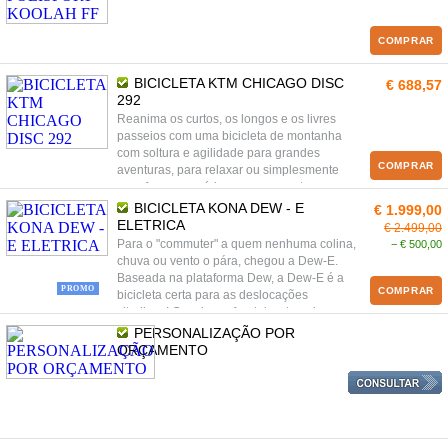
COMPRAR
BICICLETA KTM CHICAGO DISC
€ 688,57
292
Reanima os curtos, os longos e os livres
passeios com uma bicicleta de montanha
com soltura e agilidade para grandes
COMPRAR
aventuras, para relaxar ou simplesmente
para fazer exercício com uma postura
agradavelmente previsível.
BICICLETA KONA DEW - E
€ 1.999,00
ELETRICA
€ 2.499,00
Para o "commuter" a quem nenhuma colina,
− € 500,00
chuva ou vento o pára, chegou a Dew-E.
Baseada na plataforma Dew, a Dew-E é a
PROMO
COMPRAR
bicicleta certa para as deslocações
citadinas! Com luzes frontais e traseiras,
guarda-lamas, um motor Bosh, e
PERSONALIZAÇÃO POR
componentes Shimano de qualidade, a
ORÇAMENTO
Dew-E é uma bicicleta em que pode confiar
quaisquer que sejam as condições.