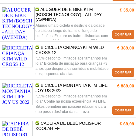
ALUGUER DE E-BIKE KTM
€ 35,00
(BOSCH TECNOLOGY) - ALL DAY
(AVENIDA)
Alugue uma bicicleta e desfrute da cidade
de Lisboa longe de trânsito, longe de
COMPRAR
confusões. Explore os bairros lisboetas com
as nossas bicicletas eletricas da KTM e as
subidas não serão um problema.
BICICLETA CRIANÇA KTM WILD
€ 389,00
CROSS 12
*15% desconto limitados aos tamanhos em
loja* Bicicleta de iniciação para crianças +3
anos que desperta os sentidos e mobilidade
COMPRAR
dos pequenos ciclistas.
BICICLETA MONTANHA KTM LIFE
€ 889,00
JOY US 2022
*15% desconto limitados aos tamanhos em
loja* Confie na nossa experiência. As LIFE
Bikes permitem um passeio relaxante para
COMPRAR
que possa desfrutar da natureza.
CADEIRA DE BEBÉ POLISPORT
€ 69,99
KOOLAH FF