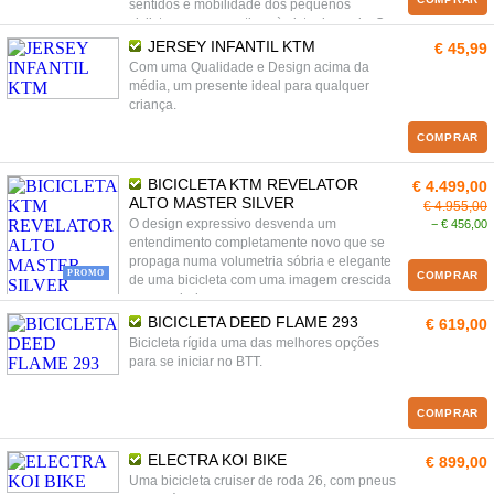
sentidos e mobilidade dos pequenos
ciclistas com os motivos à vista dos pais: O
quadro em alumínio superleve revela um
JERSEY INFANTIL KTM
€ 45,99
design apurado com geometria ergonómica
Com uma Qualidade e Design acima da
adaptada à fisionomia e mobilidade natural
média, um presente ideal para qualquer
das crianças.
criança.
COMPRAR
BICICLETA KTM REVELATOR
€ 4.499,00
ALTO MASTER SILVER
€ 4.955,00
O design expressivo desvenda um
− € 456,00
entendimento completamente novo que se
propaga numa volumetria sóbria e elegante
PROMO
COMPRAR
de uma bicicleta com uma imagem crescida
e musculada.
BICICLETA DEED FLAME 293
€ 619,00
Bicicleta rígida uma das melhores opções
para se iniciar no BTT.
COMPRAR
ELECTRA KOI BIKE
€ 899,00
Uma bicicleta cruiser de roda 26, com pneus