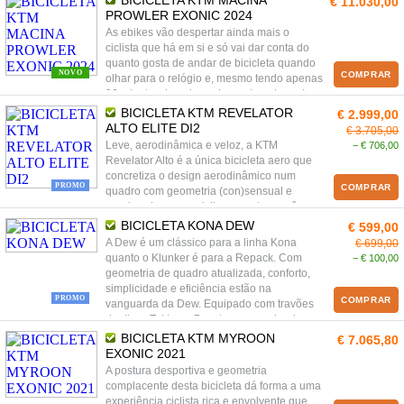
BICICLETA KTM MACINA
€ 11.030,00
semana fora da cidade. A Kross Hexagon
PROWLER EXONIC 2024
Junior 1.0 apresenta soluções técnicas para
As ebikes vão despertar ainda mais o
adultos, inseridas num quadro mais
ciclista que há em si e só vai dar conta do
pequeno adaptado à altura das crianças.
quanto gosta de andar de bicicleta quando
NOVO
COMPRAR
olhar para o relógio e, mesmo tendo apenas
20 minutos, imaginas chegar bem longe!
BICICLETA KTM REVELATOR
€ 2.999,00
ALTO ELITE DI2
€ 3.705,00
Leve, aerodinâmica e veloz, a KTM
− € 706,00
Revelator Alto é a única bicicleta aero que
concretiza o design aerodinâmico num
PROMO
COMPRAR
quadro com geometria (con)sensual e
ponderada para o ciclismo contemporâneo.
BICICLETA KONA DEW
€ 599,00
A Dew é um clássico para a linha Kona
€ 699,00
quanto o Klunker é para a Repack. Com
− € 100,00
geometria de quadro atualizada, conforto,
simplicidade e eficiência estão na
PROMO
COMPRAR
vanguarda da Dew. Equipado com travões
de disco Tektro, o Dew tem um poder de
travagem excepcional, seja ao descer uma
BICICLETA KTM MYROON
€ 7.065,80
colina ou aperfeiçoar as suas derrapagens.
EXONIC 2021
A postura desportiva e geometria
complacente desta bicicleta dá forma a uma
experiência ciclista rica e envolvente que