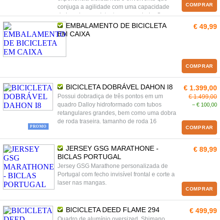
COMPRAR
conjuga a agilidade com uma capacidade
de impulso persistente e musculada. O
conceito e conhecimento adquirido no
EMBALAMENTO DE BICICLETA
€ 49,99
modulagem do carbono permitiu a
EM CAIXA
incorporação do efeito de amortecimento
real controlado e essa flexibilidade - rigidez
lateral e amortecimento vertical passivo -
não são apenas palavras giras, o quadro
COMPRAR
Myroon consegue mesmo fazê-lo. No fim do
dia, do passeio ou do percurso, a
BICICLETA DOBRÁVEL DAHON I8
€ 1.399,00
experiência e sensações vão ser bem
Possui dobradiça de três pontos em um
€ 1.499,00
melhores do que com bicicletas rígidas
quadro Dalloy hidroformado com tubos
− € 100,00
convencionais.
retangulares grandes, bem como uma dobra
de roda traseira. tamanho de roda 16
PROMO
COMPRAR
JERSEY GSG MARATHONE -
€ 89,99
BICLAS PORTUGAL
Jersey GSG Marathone personalizada de
Portugal com fecho invisível frontal e corte a
laser nas mangas.
COMPRAR
BICICLETA DEED FLAME 294
€ 499,99
Quadro de alumínio oversized, Shimano