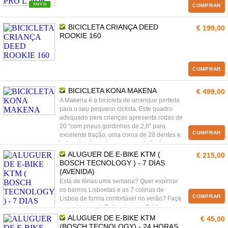
NOVO
COMPRAR
BICICLETA CRIANÇA DEED
€ 199,00
ROOKIE 160
COMPRAR
BICICLETA KONA MAKENA
€ 499,00
A Makena é a bicicleta de arranque perfeita
para o seu pequeno ciclista. Este quadro
adequado para crianças apresenta rodas de
20 "com pneus gordinhos de 2,6" para
COMPRAR
excelente tração, uma coroa de 28 dentes e
baixo standover tornam-no amigável para os
mais pequenos, enquanto um trem de força
ALUGUER DE E-BIKE KTM (
€ 215,00
1x permite a troca com uma só mão.
BOSCH TECNOLOGY ) - 7 DIAS
(AVENIDA)
Está de férias uma semana? Quer explorar
os bairros Lisboetas e as 7 colinas de
COMPRAR
Lisboa de forma confortável no verão? Faça
uma aluguer de 7 dias de uma E-bike nossa
e explore Lisboa ao seu ritmo.
ALUGUER DE E-BIKE KTM
€ 45,00
(BOSCH TECNOLOGY) - 24 HORAS