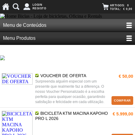
LOGIN
ARTIGOS:
0
REGISTO
TOTAL:
€ 0,00
Menu de Conteúdos
Menu Produtos
VOUCHER DE OFERTA
€ 50,00
Surpreenda alguém especial com um
presente que realmente faz a diferença. O
nosso Voucher Personalizado é a escolha
perfeita para qualquer ocasião, garantindo
COMPRAR
satisfação e felicidade em cada utilização.
BICICLETA KTM MACINA KAPOHO
€ 5.999,00
PRO L 2026