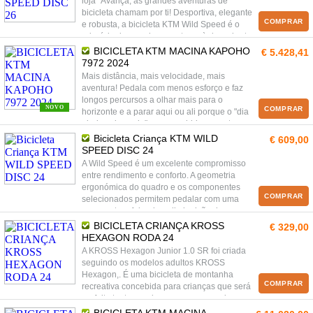
loja* Avança, as grandes aventuras de
bicicleta chamam por ti! Desportiva, elegante
COMPRAR
e robusta, a bicicleta KTM Wild Speed é o
princípio de grandes aventuras à descoberta
de percursos florestais num desporto de ar
BICICLETA KTM MACINA KAPOHO
€ 5.428,41
livre saudável!
7972 2024
Mais distância, mais velocidade, mais
aventura! Pedala com menos esforço e faz
longos percursos a olhar mais para o
NOVO
COMPRAR
horizonte e a parar aqui ou ali porque o "dia
ainda vai a meio".. e nas subidas aponte
"por fora" porque tem uma pequena berma
Bicicleta Criança KTM WILD
€ 609,00
mesmo a jeito para acelerar.. As elétricas
SPEED DISC 24
vão despertar ainda mais o ciclista que há
A Wild Speed é um excelente compromisso
em si e só vai dar conta do quanto gosta de
entre rendimento e conforto. A geometria
andar de bicicleta.
ergonómica do quadro e os componentes
COMPRAR
selecionados permitem pedalar com uma
uma postura folgada e diminuição das
vibrações do terreno e do peso do corpo
BICICLETA CRIANÇA KROSS
€ 329,00
sobre os pulsos.
HEXAGON RODA 24
A KROSS Hexagon Junior 1.0 SR foi criada
seguindo os modelos adultos KROSS
Hexagon,. É uma bicicleta de montanha
COMPRAR
recreativa concebida para crianças que será
perfeita tanto em viagens para a escola
como durante viagens familiares de fim-de-