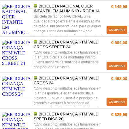
BICICLETA NACIONAL QÜER
€ 149,99
INFANTIL EM ALUMÍNIO - RODA 14
Bicicleta de fabrico NACIONAL, uma
qualidade/preço excelente e design acima
da média, um presente ideal para qualquer
COMPRAR
criança. Oferta das rodinhas de Apoio
traseiras. Oferta de afinações ao tamanho da
criança assim como futuras afinações de
BICICLETA CRIANÇA KTM WILD
€ 564,00
tamanho.
CROSS STREET 24
*15% desconto limitados aos tamanhos em
loja* Esta bicicleta de montanha infanto
juvenil desperta os sentidos e mobilidade
COMPRAR
dos pequenos ciclistas.
BICICLETA CRIANÇA KTM WILD
€ 498,00
CROSS 24
*15% desconto limitados aos tamanhos em
loja* Desportiva, elegante e robusta, a
bicicleta KTM Wild Cross é o princípio de
COMPRAR
grandes aventuras à descoberta de
percursos florestais num desporto de ar livre
saudável!
BICICLETA CRIANÇA KTM WILD
€ 629,99
SPEED DISC 26
*15% desconto limitados aos tamanhos em