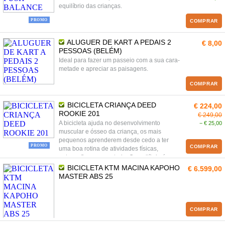
equilíbrio das crianças.
PROMO
COMPRAR
ALUGUER DE KART A PEDAIS 2
€ 8,00
PESSOAS (BELÉM)
Ideal para fazer um passeio com a sua cara-
metade e apreciar as paisagens.
COMPRAR
BICICLETA CRIANÇA DEED
€ 224,00
ROOKIE 201
€ 249,00
A bicicleta ajuda no desenvolvimento
− € 25,00
muscular e ósseo da criança, os mais
pequenos aprenderem desde cedo a ter
PROMO
COMPRAR
uma boa rotina de atividades físicas,
autoconfiança e controlo. O equilíbrio é
essencial quando estás a aprender a andar
BICICLETA KTM MACINA KAPOHO
€ 6.599,00
de bicicleta, e as bicicletas ajudam as
MASTER ABS 25
crianças a desenvolver e dominar esta
competência importante.
COMPRAR