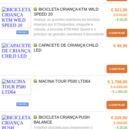
BICICLETA CRIANÇA KTM WILD
€ 521,00
SPEED 20
€ 579,00
Avança, as grandes aventuras de bicicleta
− € 58,00
chamam por ti! Desportiva, elegante e
robusta, a bicicleta KTM Wild Speed é o
PROMO
COMPRAR
princípio de grandes aventuras à descoberta
de percursos florestais num desporto de ar
livre saudável!
CAPACETE DE CRIANÇA CHILD
€ 49,99
LED
COMPRAR
MACINA TOUR P500 LTD64
€ 1.799,00
€ 3.299,00
− € 1.500,00
PROMO
COMPRAR
BICICLETA CRIANÇA PUSH
€ 225,00
BALANCE
€ 250,00
A melhor bicicleta para desenvolver o
− € 25,00