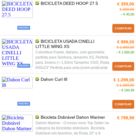
BICICLETA DEED HOOP 27.5
€ 359,00
€ 399,00
− € 40,00
PROMO
COMPRAR
BICICLETA USADA CINELLI
€ 999,00
LITTLE WING XS
€ 1.999,00
Colombus Frame, Italiano, com geometria
− € 1.000,00
perfeita para Senhora, tamanho XS, Perfeita
para Jovens (+-1,50m) Tamanho XS/S, Roda
PROMO
COMPRAR
650x23" Perfeita para uma jovem praticante
de Ciclismo e triatlo
Dahon Curl I8
€ 1.299,00
€ 1.399,99
− € 100,99
PROMO
COMPRAR
Bicicleta Dobrável Dahon Mariner
€ 799,99
Dahon Mariner - O nosso novo Top Seller na
categora da bicicletas dobráveis. Bicicleta
Dobrável em Alumínio, de Roda 20" e 8