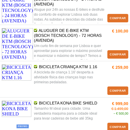
(AVENIDA)
Alugue por 24h as nossas E-bikes e desfrute
do conforto de explorar Lisboa sob duas
COMPRAR
rodas. As subidas e descidas da cidade das
7 colinas não serão um problema para si.
ALUGUER DE E-BIKE KTM
€ 100,00
(BOSCH TECNOLOGY) - 72 HORAS
(AVENIDA)
Um curto fim de semana por Lisboa e quer
aproveitar para explorar o máximo possível
COMPRAR
e maximizar o máximo de tempo? Temos a
solução ideal com as nossas E-bikes da
KTM terá todo o conforto necessário e a
BICICLETA CRIANÇA KTM 1.16
€ 259,00
potência para explorar a cidade das 7
A bicicleta de criança 1.16' desperta a
colinas no conforto da sua bicicleta e ao seu
atividade física das crianças logo nas
ritmo.
primeiras pedaladas.
COMPRAR
BICICLETA KONA BIKE SHIELD
€ 999,00
Tamanho M ideal para cidade. Uma
€ 1.499,00
verdadeira maquina para a cidade ideal
− € 500,00
para levar cadeiras de bebe até 35kg
PROMO
COMPRAR