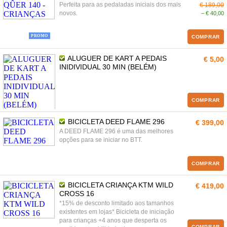
Perfeita para as pedaladas iniciais dos mais
€ 189,00
novos.
− € 40,00
PROMO
COMPRAR
ALUGUER DE KART A PEDAIS
€ 5,00
INIDIVIDUAL 30 MIN (BELÉM)
COMPRAR
BICICLETA DEED FLAME 296
€ 399,00
A DEED FLAME 296 é uma das melhores
opções para se iniciar no BTT.
COMPRAR
BICICLETA CRIANÇA KTM WILD
€ 419,00
CROSS 16
*15% de desconto limitado aos tamanhos
existentes em lojas* Bicicleta de iniciação
para crianças +4 anos que desperta os
COMPRAR