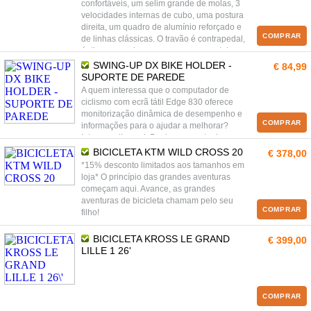
confortáveis, um selim grande de molas, 3
velocidades internas de cubo, uma postura
direita, um quadro de alumínio reforçado e
COMPRAR
de linhas clássicas. O travão é contrapedal,
óptima para planos, como zonas costeiras
especialmente por o quadro não oxidar.
SWING-UP DX BIKE HOLDER -
€ 84,99
SUPORTE DE PAREDE
A quem interessa que o computador de
ciclismo com ecrã tátil Edge 830 oferece
monitorização dinâmica de desempenho e
COMPRAR
informações para o ajudar a melhorar?
Interessa-lhe a si. Por isso, quer tenha um
lugar no pódio, esteja qualificado para Kona,
BICICLETA KTM WILD CROSS 20
€ 378,00
percorra trilhos de gravilha, percursos de
*15% desconto limitados aos tamanhos em
estrada, ruas citadinas, pratique dirt bike ou
loja* O princípio das grandes aventuras
algo semelhante, o Edge 830 está pronto a
começam aqui. Avance, as grandes
pedalar consigo.
aventuras de bicicleta chamam pelo seu
COMPRAR
filho!
BICICLETA KROSS LE GRAND
€ 399,00
LILLE 1 26'
COMPRAR